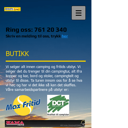
Ring oss:
761 20 340
Skriv en melding til oss, trykk
her
BUTIKK
Vi selger alt innen camping og fritids utstyr. Vi
selger det du trenger til
din campingtur, alt ifra
kopper og kar, bord og stoler, campingtelt og
utstyr til disse. Ta turen innom oss for å se hva
vi har, og har vi det ikke så kan det skaffes.
Våre samarbeidspartnere på utstyr er: