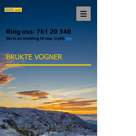
Ring oss:
761 20 340
Skriv en melding til oss, trykk
her
BRUKTE VOGNER
© Vesterålen Caravan - løsning levert av
www.problemfix.no